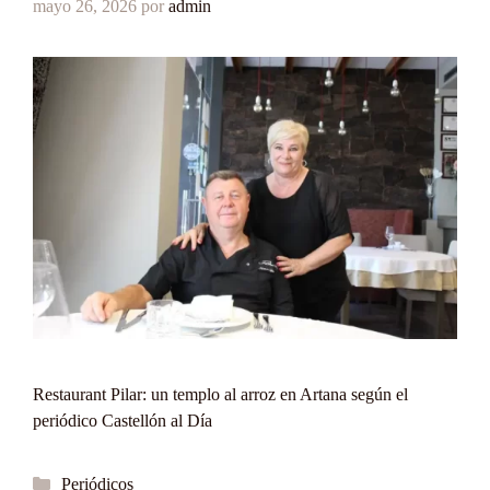
mayo 26, 2026
por
admin
Restaurant Pilar: un templo al arroz en Artana según el
periódico Castellón al Día
Categorías
Periódicos