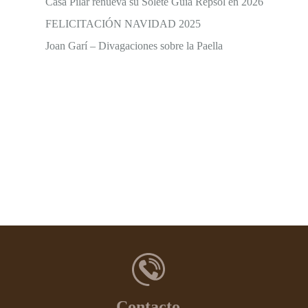
Casa Pilar renueva su Solete Guía Repsol en 2026
FELICITACIÓN NAVIDAD 2025
Joan Garí – Divagaciones sobre la Paella
Contacto